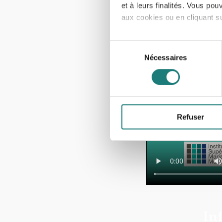
et à leurs finalités. Vous po
aux cookies ou en cliquant sur
Pour en savoir plus sur le tr
Sélection
Détails »
. Vous pouvez modifi
Nécessaires
du
consentement
Les cookies nous permettent d
sociaux et d'analyser notre t
partenaires de médias sociaux
vous leur avez fournies ou qu'
Refuser
In