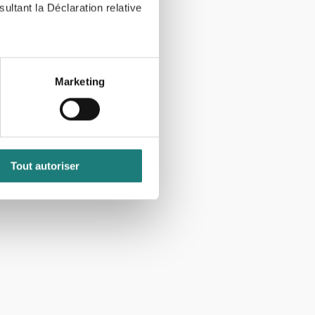
ultant la Déclaration relative
, reportez-vous à la
section «
claration sur les cookies.
Marketing
nnalités relatives aux médias
on de notre site avec nos
 d'autres informations que
Tout autoriser