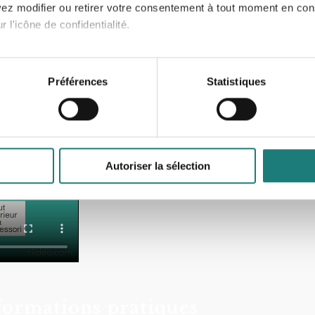
uvez modifier ou retirer votre consentement à tout moment en cons
l’école élémentaire (6/12
 l'icône de confidentialité.
ans)
aitement de vos données personnelles et définir vos préférences
er ou retirer votre consentement à tout moment à partir de la dé
Préférences
Statistiques
e personnaliser le contenu et les annonces, d'offrir des fonctio
rafic. Nous partageons également des informations sur l'utilisati
, de publicité et d'analyse, qui peuvent combiner celles-ci avec
ils ont collectées lors de votre utilisation de leurs services.
Autoriser la sélection
formations pratiques