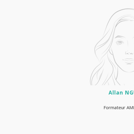
Allan N
Formateur AMI