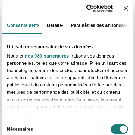
Montessori et le Sport
Consentement
Détails
Paramètres des annonces
Refresher Course AMI
Utilisation responsable de vos données
Formation pour devenir
Nous et
nos 980 partenaires
traitons vos données
personnelles, telles que votre adresse IP, en utilisant des
éducateur Montessori –
technologies comme les cookies pour stocker et accéder
à des informations sur votre appareil, afin de diffuser des
Diplôme AMI
publicités et du contenu personnalisés, d'effectuer des
mesures de performance des publicités et du contenu,
ainsi que de réaliser des études d’audience, favorisant
ainsi le développement de services. Vous avez le choix
quant à l'utilisation de vos données et à leurs finalités.
Vous pouvez modifier ou retirer votre consentement à
Sélection
tout moment en consultant la Déclaration relative aux
Nécessaires
du