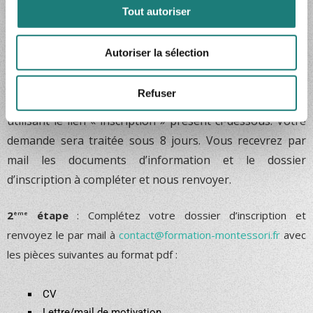
médias sociaux et d'analyser notre trafic. Nous
Tout autoriser
partageons également des informations sur l'utilisation de
notre site avec nos partenaires de médias sociaux, de
Modalités d’inscription :
Autoriser la sélection
publicité et d'analyse, qui peuvent combiner celles-ci
avec d'autres informations que vous leur avez fournies
ou qu'ils ont collectées lors de votre utilisation de leurs
Refuser
1
étape
: Demandez votre dossier d’inscription en
ère
services.
utilisant le lien « inscription » présent ci-dessous. Votre
demande sera traitée sous 8 jours. Vous recevrez par
mail les documents d’information et le dossier
d’inscription à compléter et nous renvoyer.
2
étape
: Complétez votre dossier d’inscription et
ème
renvoyez le par mail à
contact@formation-montessori.fr
avec
les pièces suivantes au format pdf :
CV
Lettre/mail de motivation