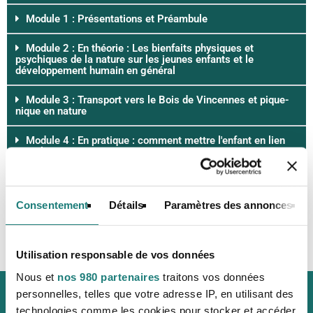
Module 1 : Présentations et Préambule
Module 2 : En théorie : Les bienfaits physiques et
psychiques de la nature sur les jeunes enfants et le
développement humain en général
Module 3 : Transport vers le Bois de Vincennes et pique-
nique en nature
Module 4 : En pratique : comment mettre l'enfant en lien
avec la nature ?
Module 5 : Partages et conclusion
Consentement
Détails
Paramètres des annonces
Utilisation responsable de vos données
Nous et
nos 980 partenaires
traitons vos données
personnelles, telles que votre adresse IP, en utilisant des
technologies comme les cookies pour stocker et accéder