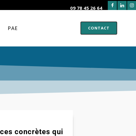
09 78 45 26 64
PAE
CONTACT
nces concrètes qui