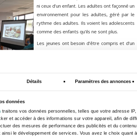
ni ceux d’un enfant. Les adultes ont façonné un
environnement pour les adultes, géré par le
rythme des adultes. Ils voient les adolescents
comme des enfants qu’ils ne sont plus.
Les jeunes ont besoin d’être compris et d’un
environnement qui leur convienne pour
pouvoir se développer eux-mêmes.
Détails
Paramètres des annonces
?
vos données
gé
s
traitons vos données personnelles, telles que votre adresse IP, 
r et accéder à des informations sur votre appareil, afin de diff
 s’impliquer dans un travail engagé qui a du sens, d’un travai
ectuer des mesures de performance des publicités et du contenu,
érêt.
 ainsi le développement de services. Vous avez le choix quant à 