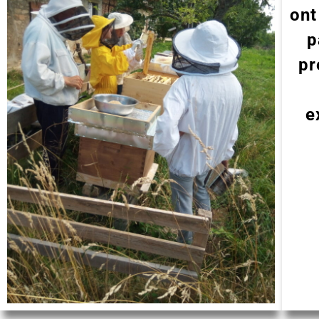
ont
p
pr
e