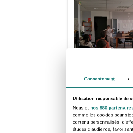
Consentement
Quels sont leurs besoins 
Utilisation responsable de 
Le besoin d’un travail enga
Nous et
nos 980 partenaire
comme les cookies pour stocke
Les adolescents ont besoin de
contenu personnalisés, d'eff
répétitif qui représente un int
études d’audience, favorisant